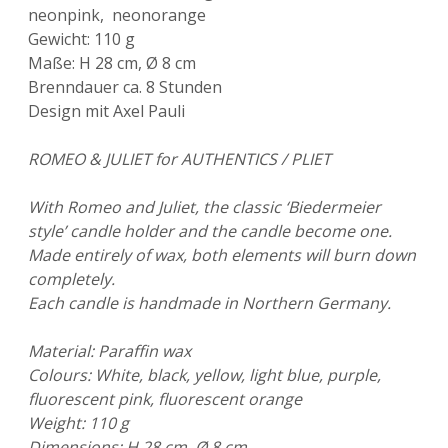
neonpink, neonorange
Gewicht: 110 g
Maße: H 28 cm, Ø 8 cm
Brenndauer ca. 8 Stunden
Design mit Axel Pauli
ROMEO & JULIET for AUTHENTICS / PLIET
With Romeo and Juliet, the classic ‘Biedermeier
style’ candle holder and the candle become one.
Made entirely of wax, both elements will burn down
completely.
Each candle is handmade in Northern Germany.
Material: Paraffin wax
Colours: White, black, yellow, light blue, purple,
fluorescent pink, fluorescent orange
Weight: 110 g
Dimensions: H 28 cm, Ø 8 cm